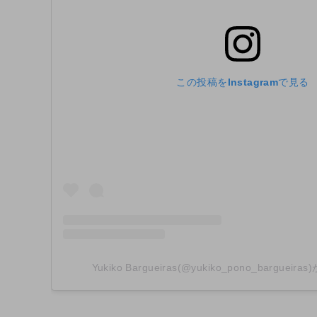
この投稿をInstagramで見る
Yukiko Bargueiras(@yukiko_pono_bargue