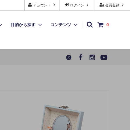
アカウント
ログイン
会員登録
目的から探す
コンテンツ
0
トラセリア
アウトレット
よくあるご質問
7月31
その他