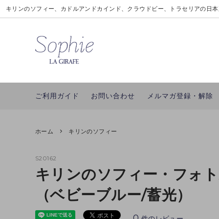
キリンのソフィー、カドルアンドカインド、クラウドビー、トラセリアの日本
キリンのソフィー
新商品
ギフトラッピングについて
カドル
アイテ
私たち
モンポケ
ブランドで探す
並行輸入品について
ベベオ
雑誌掲
ポイン
ご利用ガイド
お問い合わせ
メルマガ登録・解除
ホーム
キリンのソフィー
S20162
キリンのソフィー・フォト
（ベビーブルー/蓄光）
0
件のレビュー