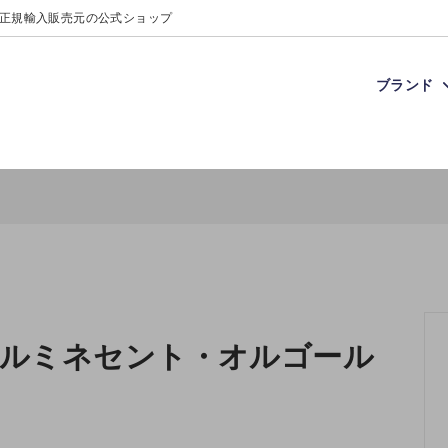
正規輸入販売元の公式ショップ
ブランド
アンドカインド
ムで探す
のこと
クラウドビー
価格で探す
プレゼントのお知らせ
レ
載アイテム
トについて
パンプルムース
ギフトラッピング
アンバサダー｜2026年5月1日-
日
ルミネセント・オルゴール