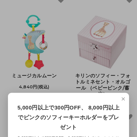
ミュージカルムーン
キリンのソフィー・フォ
トルミネセント・オルゴ
4,840円(税込)
ール （ベビーピンク/蓄
光）
×
4,180円(税込)
5,000円以上で300円OFF、 8,000円以上
でピンクのソフィーキーホルダーをプレ
ゼント