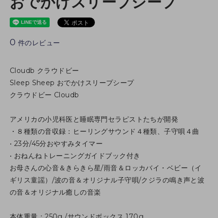
おでかけスリープシープ
0
件のレビュー
Cloudb クラウドビー
Sleep Sheep おでかけスリープシープ
クラウドビー Cloudb
アメリカの小児科医と睡眠専門セラピストたちが開発
・８種類の音収録：ヒーリングサウンド４種類、子守唄４曲
• 23分/45分おやすみタイマー
• おねんねトレーニングガイドブック付き
お母さんの心音＆きらきら星/雨音＆ロッカバイ・ベビー（イ
ギリス童謡）/波の音＆オリジナル子守唄/クジラの鳴き声と波
の音＆オリジナル癒しの音楽
本体重量：250g /サウンドボックス 170g