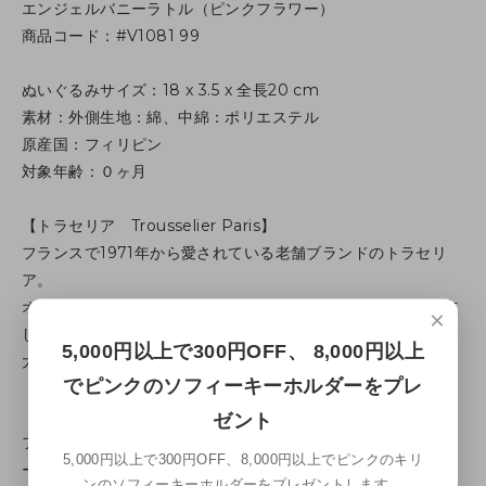
エンジェルバニーラトル（ピンクフラワー）
商品コード：#V1081 99
ぬいぐるみサイズ：18 x 3.5 x 全長20 cm
素材：外側生地：綿、中綿：ポリエステル
原産国：フィリピン
対象年齢：０ヶ月
【トラセリア Trousselier Paris】
フランスで1971年から愛されている老舗ブランドのトラセリ
ア。
オルゴールとぬいぐるみのメーカーとして確固たる地位を確立
×
しています。
5,000円以上で300円OFF、 8,000円以上
大人も子供も思わず微笑むような優しいデザインが特徴です。
でピンクのソフィーキーホルダーをプレ
【エンジェルバニー Angel Bunny】
ゼント
フランスのブティックで人気なトラセリアのエンジェルバニ
5,000円以上で300円OFF、8,000円以上でピンクのキリ
ー。
ンのソフィーキーホルダーをプレゼントします。