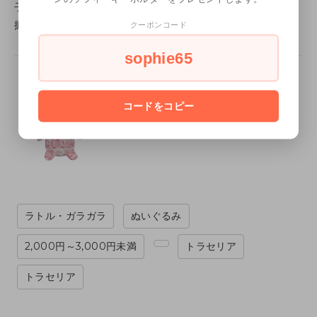
子供達に幸運が訪れるよう願いを込めて作りました。
振ると優しい音がなるかわいいぬいぐるみラトルです。
クーポンコード
sophie65
コードをコピー
ラトル・ガラガラ
ぬいぐるみ
2,000円～3,000円未満
トラセリア
トラセリア