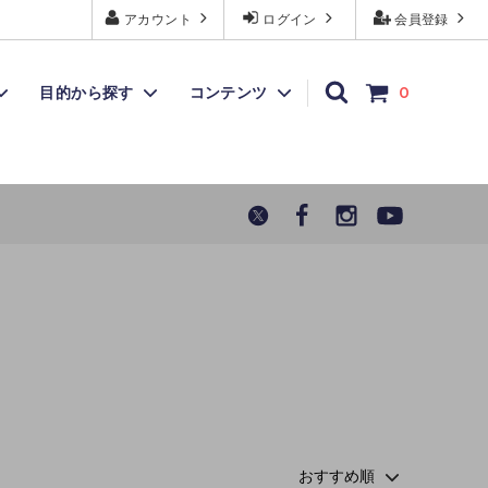
アカウント
ログイン
会員登録
目的から探す
コンテンツ
0
トラセリア
アウトレット
よくあるご質問
7月31
その他