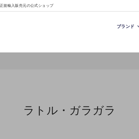
正規輸入販売元の公式ショップ
ブランド
アンドカインド
ムで探す
のこと
クラウドビー
価格で探す
プレゼントのお知らせ
レ
載アイテム
トについて
パンプルムース
ギフトラッピング
アンバサダー｜2026年5月1日-
日
ラトル・ガラガラ