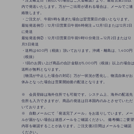
・注文確定日（前払いの場合はご入金確認）より、最短営業2日以
内で発送いたします。万が一ご出荷が遅れる場合は、メールでご連
絡致します。
・ご注文が、午前9時を過ぎた場合は翌営業日の扱いとなります。
最短発送例①：12月1日営業日午前8時発注→12月1日または12月2日
に発送
最短発送例②：12月1日営業日午前9時10分発注→12月2日または12
月3日発送
・送料は600円（税抜）頂いております。沖縄・離島は、1,400円
（税抜）
・1回のお買い上げ商品の合計金額が5,000円（税抜）以上の場合
送料が無料となります。
［物流が中止した場合の対応］万が一状況が悪化し、物流自体がお
休みとなった場合は営業開始後の配送となります。
※ 会員登録は海外住所でも可能です。システム上、海外の配送先
住所も入力できますが、商品の発送は日本国内のみとさせていただ
いております。
※ 自動メールにて「発送完了メール」をお送りしています。メー
ルが届かない場合は迷惑メールをご確認ください。 備考欄にご要
内容を確認することがあります。ご注文後2日間はメールをご確認
ください。