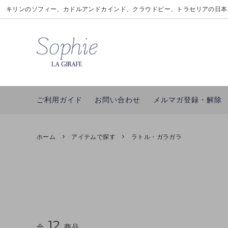
キリンのソフィー、カドルアンドカインド、クラウドビー、トラセリアの日本
キリンのソフィー
新商品
ギフトラッピングについて
カドル
アイテ
私たち
モンポケ
ブランドで探す
並行輸入品について
ベベオ
雑誌掲
ポイン
ご利用ガイド
お問い合わせ
メルマガ登録・解除
ホーム
アイテムで探す
ラトル・ガラガラ
12
全
商品